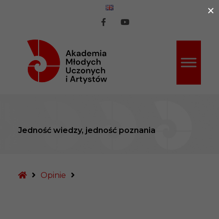
×
ź do treści
AMUiA
AMUiA
na
na
Facebook
Youtube
Jedność wiedzy, jedność poznania
Strona
Opinie
główna