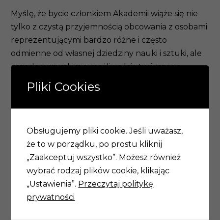
Myślę, że bycie członkiem Akademii wiąże się nie
tylko z czystą przyjemnością obcowania z osobami
reprezentującymi bardzo różne i często
odmienne od własnej dziedziny nauki i sztuki, ale
przede wszystkim z możliwością twórczego
działania wspólnego, którego celem jest zarówno
Pliki Cookies
samorozwój i rozwój zbiorowy, jak i dostrzeganie
potencjału synergii, łączenia sił, działania dla dobra
wspólnego, jakim jest wiedza.
Obsługujemy pliki cookie. Jeśli uważasz,
że to w porządku, po prostu kliknij
„Zaakceptuj wszystko”. Możesz również
Adam Mrozowicki
wybrać rodzaj plików cookie, klikając
„Ustawienia”.
Przeczytaj politykę
prywatności