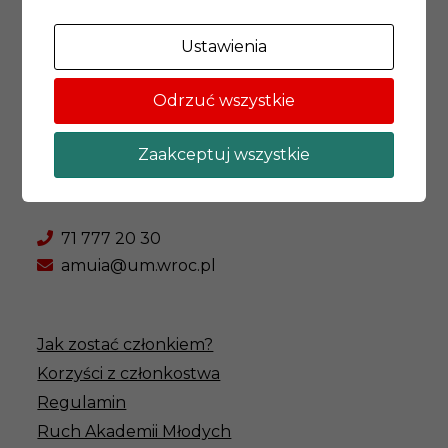
Ustawienia
Akademia Młodych Uczonych i Artystów
Odrzuć wszystkie
Wrocławskie Centrum Akademickie
Zaakceptuj wszystkie
ul. Rynek 13,
50-101 Wrocław
71 777 20 30
amuia@um.wroc.pl
Jak zostać członkiem?
Korzyści z członkostwa
Regulamin
Ruch Akademii Młodych