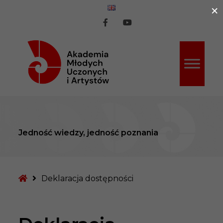
×
ź do treści
AMUiA
AMUiA
na
na
Facebook
Youtube
Jedność wiedzy, jedność poznania
Strona
Deklaracja dostępności
główna