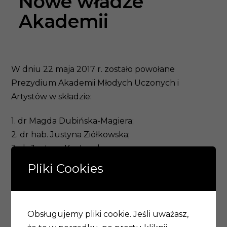
Nowe władze
Akademii
W dniu 22 maja 2017 r. zostało powołane
Prezydium Akademii Młodych Uczonych i
Artystów w składzie:
1. dr Magda Dubińska-Magiera;
2. dr hab. Justyna Ziółkowska;
3. dr Justyna Kozłowska;
4. dr Paweł Jarnicki;
Pliki Cookies
5. mgr Zuzanna Dyrda.
Przewodniczącą Akademii została dr Magda
Dubińska-Magiera. Zastępcą przewodniczącego
Obsługujemy pliki cookie. Jeśli uważasz,