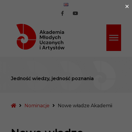
×
ź do treści
AMUiA
AMUiA
na
na
Facebook
Youtube
Jedność wiedzy, jedność poznania
Strona
Nominacje
Nowe władze Akademii
główna