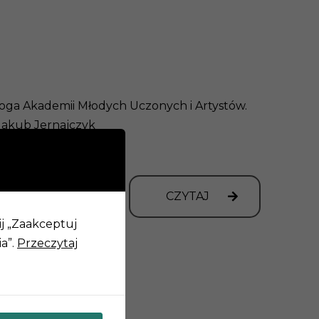
oga Akademii Młodych Uczonych i Artystów.
 Jakub Jernajczyk
endrich
ANIMOWANE
CZYTAJ
LOGO
AMUIA
ij „Zaakceptuj
a”.
Przeczytaj