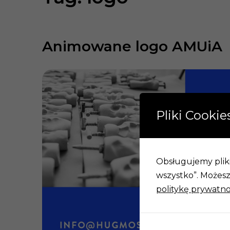
Animowane logo AMUiA
Pliki Cookie
Obsługujemy pliki 
wszystko”. Możesz 
politykę prywatno