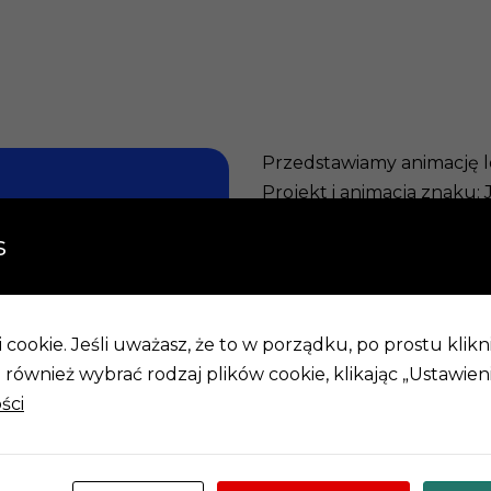
Przedstawiamy animację l
Projekt i animacja znaku:
Udźwiękowienie: Paweł H
s
cookie. Jeśli uważasz, że to w porządku, po prostu klikn
również wybrać rodzaj plików cookie, klikając „Ustawieni
ści