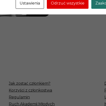
Ustawienia
Odrzuć wszystkie
Zaakc
Jak zostać członkiem?
Korzyści z członkostwa
Regulamin
Ruch Akademii Młodych