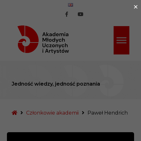
×
ź do treści
AMUiA
AMUiA
na
na
Facebook
Youtube
Jedność wiedzy, jedność poznania
Strona
Członkowie akademii
Paweł Hendrich
główna