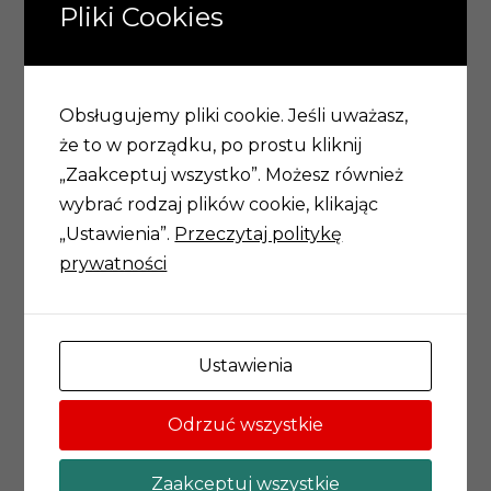
Paweł Hendrich
Pliki Cookies
Obsługujemy pliki cookie. Jeśli uważasz,
że to w porządku, po prostu kliknij
„Zaakceptuj wszystko”. Możesz również
Akademia Młodych Uczonych i Artystów
wybrać rodzaj plików cookie, klikając
„Ustawienia”.
Przeczytaj politykę
prywatności
Wrocławskie Centrum Akademickie
ul. Rynek 13,
50-101 Wrocław
Ustawienia
71 777 20 30
Odrzuć wszystkie
amuia@um.wroc.pl
Zaakceptuj wszystkie