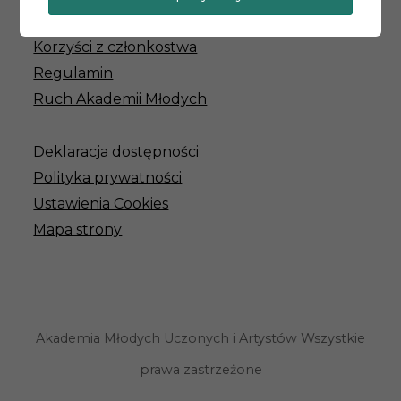
Jak zostać członkiem?
Korzyści z członkostwa
Regulamin
Ruch Akademii Młodych
Deklaracja dostępności
Polityka prywatności
Ustawienia Cookies
Mapa strony
Akademia Młodych Uczonych i Artystów Wszystkie
prawa zastrzeżone