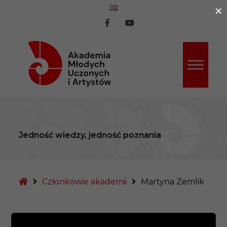
×
ź do treści
AMUiA
AMUiA
na
na
Facebook
Youtube
Jedność wiedzy, jedność poznania
Strona
Członkowie akademii
Martyna Zemlik
główna