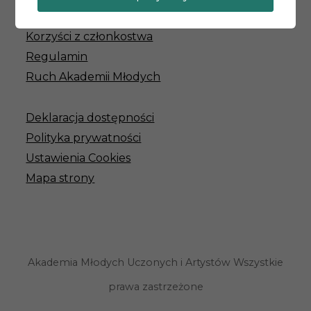
Jak zostać członkiem?
Korzyści z członkostwa
Regulamin
Ruch Akademii Młodych
Deklaracja dostępności
Polityka prywatności
Ustawienia Cookies
Mapa strony
Akademia Młodych Uczonych i Artystów Wszystkie
prawa zastrzeżone