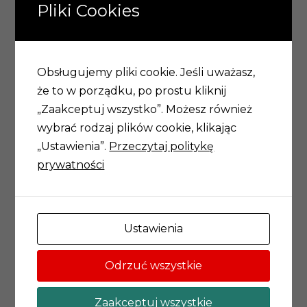
Martyna Zemlik
Pliki Cookies
Obsługujemy pliki cookie. Jeśli uważasz,
że to w porządku, po prostu kliknij
„Zaakceptuj wszystko”. Możesz również
Akademia Młodych Uczonych i Artystów
wybrać rodzaj plików cookie, klikając
„Ustawienia”.
Przeczytaj politykę
prywatności
Wrocławskie Centrum Akademickie
ul. Rynek 13,
50-101 Wrocław
Ustawienia
71 777 20 30
Odrzuć wszystkie
amuia@um.wroc.pl
Zaakceptuj wszystkie