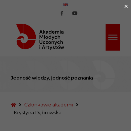
×
ź do treści
AMUiA
AMUiA
na
na
Facebook
Youtube
Jedność wiedzy, jedność poznania
Strona
Członkowie akademii
główna
Krystyna Dąbrowska