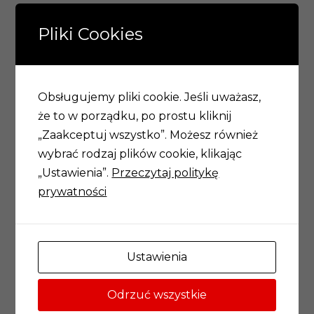
Krystyna
Pliki Cookies
Dąbrowska
Obsługujemy pliki cookie. Jeśli uważasz,
że to w porządku, po prostu kliknij
„Zaakceptuj wszystko”. Możesz również
wybrać rodzaj plików cookie, klikając
„Ustawienia”.
Przeczytaj politykę
Akademia Młodych Uczonych i Artystów
prywatności
Wrocławskie Centrum Akademickie
ul. Rynek 13,
Ustawienia
50-101 Wrocław
Odrzuć wszystkie
71 777 20 30