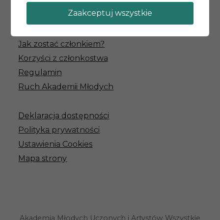
amuia@um.wroc.pl
Zaakceptuj wszystkie
Jak zostać członkiem?
Korzyści z członkostwa
Regulamin
Ruch Akademii Młodych
Deklaracja dostępności
Polityka prywatności
Ustawienia Cookies
Mapa strony
Akademia Młodych Uczonych i Artystów Wszystkie