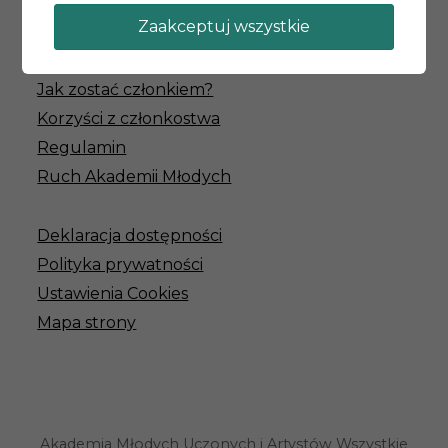
amuia@um.wroc.pl
Zaakceptuj wszystkie
Jak zostać członkiem?
Korzyści z członkostwa
Regulamin
Ruch Akademii Młodych
Deklaracja dostępności
Polityka prywatności
Ustawienia Cookies
Mapa strony
Akademia Młodych Uczonych i Artystów Wszystkie