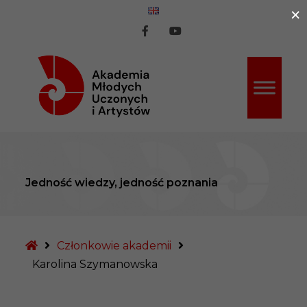
×
ź do treści
AMUiA
AMUiA
na
na
Facebook
Youtube
Jedność wiedzy, jedność poznania
Strona
Członkowie akademii
główna
Karolina Szymanowska