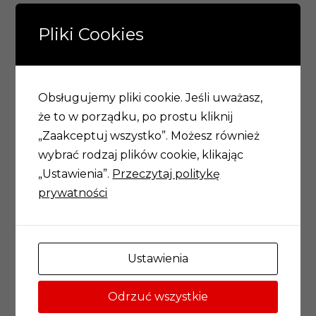
Karolina
Pliki Cookies
Szymanowska
Obsługujemy pliki cookie. Jeśli uważasz,
że to w porządku, po prostu kliknij
„Zaakceptuj wszystko”. Możesz również
wybrać rodzaj plików cookie, klikając
„Ustawienia”.
Przeczytaj politykę
Akademia Młodych Uczonych i Artystów
prywatności
Wrocławskie Centrum Akademickie
ul. Rynek 13,
Ustawienia
50-101 Wrocław
Odrzuć wszystkie
71 777 20 30