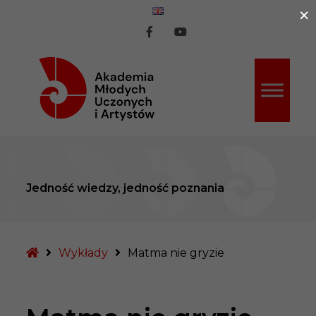
×
ź do treści
AMUiA
AMUiA
na
na
Facebook
Youtube
Jedność wiedzy, jedność poznania
Strona
Wykłady
Matma nie gryzie
główna