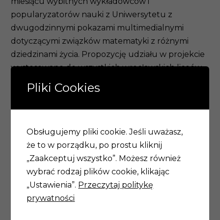
miesiącu wybitnych wykładowców i
popularyzatorów nauki z Uniwersytetu z
dwugodzinnymi pokazami multimedialnymi
dotyczącymi związków matematyki z różnymi
dziedzinami życia. Propozycję udziału w projekcie
wystosowano do wszystkich wrocławskich liceów,
z których 7 zakwalifikowano do uczestnictwa w
Pliki Cookies
pilotażu. W każdym wykładzie bierze udział od 50
do 100 uczniów oraz nauczyciele koordynujący
realizację projektu w szkole. Po zajęciach
Obsługujemy pliki cookie. Jeśli uważasz,
słuchacze otrzymują materiały dydaktyczne (listy
że to w porządku, po prostu kliknij
zadań, karty pracy, łamigłówki do samodzielnego
„Zaakceptuj wszystko”. Możesz również
rozwiązania). Najbardziej aktywni są nagradzani
wybrać rodzaj plików cookie, klikając
plakatami z podobiznami najsłynniejszych
„Ustawienia”.
Przeczytaj politykę
matematyków w dziejach ludzkości (są to
prywatności
karykatury autorstwa wrocławskiego plastyka –
Tomasza Brody
, ich oryginały wiszą w holu