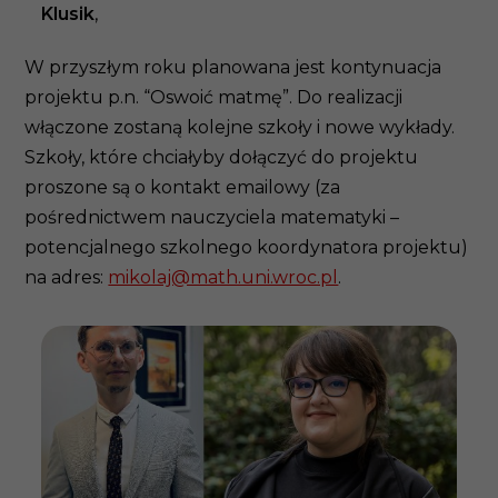
Klusik
,
W przyszłym roku planowana jest kontynuacja
projektu p.n. “Oswoić matmę”. Do realizacji
włączone zostaną kolejne szkoły i nowe wykłady.
Szkoły, które chciałyby dołączyć do projektu
proszone są o kontakt emailowy (za
pośrednictwem nauczyciela matematyki –
potencjalnego szkolnego koordynatora projektu)
na adres:
mikolaj@math.uni.wroc.pl
.
Za 
NO
Po 
job
spo