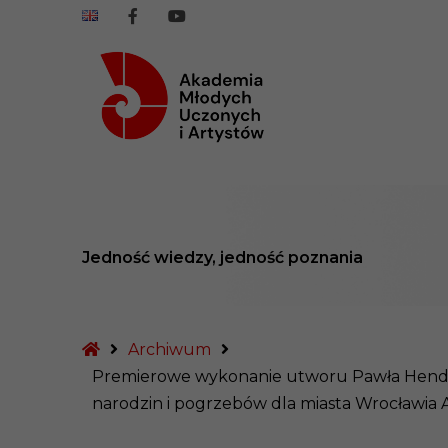
rzejdź do treści
AMUiA
AMUiA
na
na
Facebook
Youtube
Jedność wiedzy, jedność poznania
Strona
Archiwum
główna
Premierowe wykonanie utworu Pawła Hendric
narodzin i pogrzebów dla miasta Wrocławia 