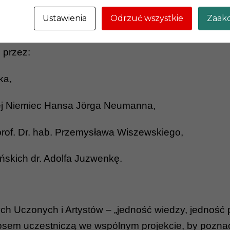
orowe czy problemy dotyczące biopolityki).
Ustawienia
Odrzuć wszystkie
Zaakc
 przez:
ka,
ej Niemiec Hansa Jörga Neumanna,
rof. Dr. hab. Przemysława Wiszewskiego,
ńskich dr. Adolfa Juzwenkę.
ch Uczonych i Artystów – „jedność wiedzy, jedność p
głosem uczestniczą we wspólnym projekcie, by poz