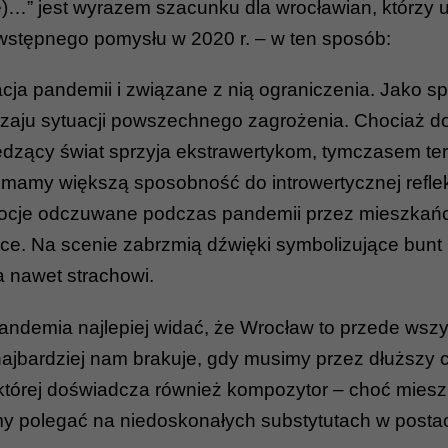
…” jest wyrazem szacunku dla wrocławian, którzy uc
 wstępnego pomysłu w 2020 r. – w ten sposób:
acja pandemii i związane z nią ograniczenia. Jako s
rodzaju sytuacji powszechnego zagrożenia. Chociaż d
ędzący świat sprzyja ekstrawertykom, tymczasem ter
y większą sposobność do introwertycznej refleksji 
cje odczuwane podczas pandemii przez mieszkańców
ce. Na scenie zabrzmią dźwięki symbolizujące bunt 
a nawet strachowi.
pandemia najlepiej widać, że Wrocław to przede wszy
i najbardziej nam brakuje, gdy musimy przez dłużs
 której doświadcza również kompozytor – choć miesz
y polegać na niedoskonałych substytutach w postac