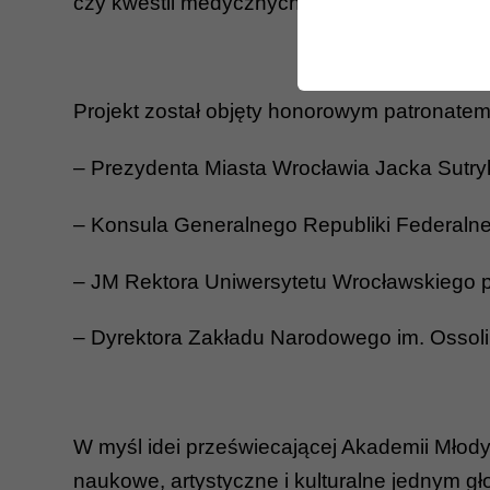
czy kwestii medycznych (np. choroby nowotw
Projekt został objęty honorowym patronatem
– Prezydenta Miasta Wrocławia Jacka Sutry
– Konsula Generalnego Republiki Federaln
– JM Rektora Uniwersytetu Wrocławskiego p
– Dyrektora Zakładu Narodowego im. Ossoli
W myśl idei przeświecającej Akademii Młody
naukowe, artystyczne i kulturalne jednym 