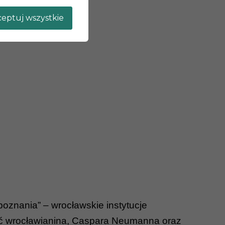
eptuj wszystkie
oznania” – wrocławskie instytucje
nać wrocławianina, Caspara Neumanna oraz