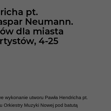
icha pt.
Caspar Neumann.
bów dla miasta
tystów, 4-25
we wykonanie utworu Pawła Hendricha pt.
iu Orkiestry Muzyki Nowej pod batutą