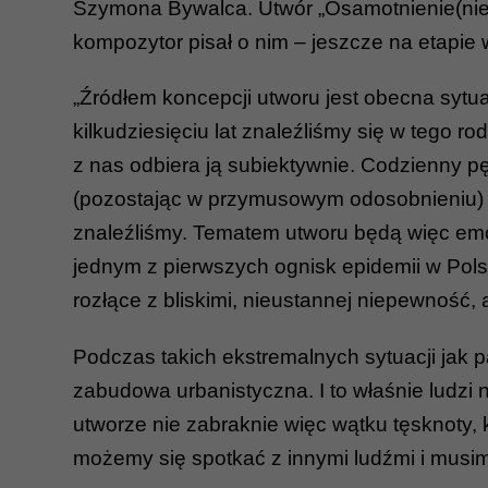
Szymona Bywalca. Utwór „Osamotnienie(nie)
kompozytor pisał o nim – jeszcze na etapie
„Źródłem koncepcji utworu jest obecna sytu
kilkudziesięciu lat znaleźliśmy się w tego 
z nas odbiera ją subiektywnie. Codzienny p
(pozostając w przymusowym odosobnieniu) mam
znaleźliśmy. Tematem utworu będą więc emo
jednym z pierwszych ognisk epidemii w Pols
rozłące z bliskimi, nieustannej niepewność, 
Podczas takich ekstremalnych sytuacji jak 
zabudowa urbanistyczna. I to właśnie ludz
utworze nie zabraknie więc wątku tęsknoty,
możemy się spotkać z innymi ludźmi i musim