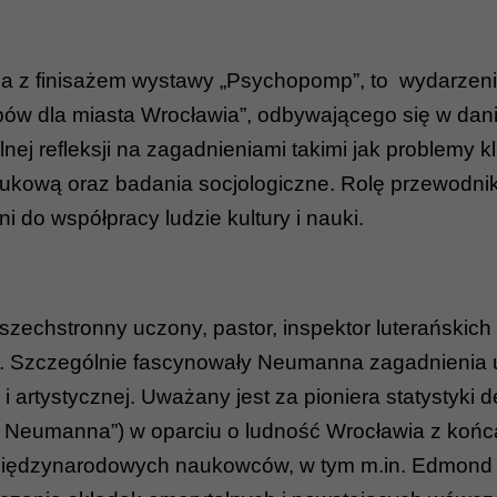
a z finisażem wystawy „Psychopomp”, to wydarzeni
bów dla miasta Wrocławia”, odbywającego się w dani
nej refleksji na zagadnieniami takimi jak problemy 
aukową oraz badania socjologiczne. Rolę przewodni
 do współpracy ludzie kultury i nauki.
chstronny uczony, pastor, inspektor luterańskich s
a. Szczególnie fascynowały Neumanna zagadnienia um
j i artystycznej. Uważany jest za pioniera statystyk
e Neumanna”) w oparciu o ludność Wrocławia z końca
 międzynarodowych naukowców, w tym m.in. Edmond 