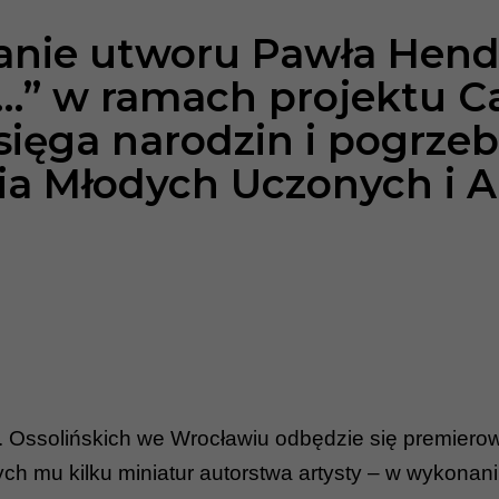
nie utworu Pawła Hendr
)…” w ramach projektu 
sięga narodzin i pogrze
 Młodych Uczonych i Ar
 Ossolińskich we Wrocławiu odbędzie się premiero
ch mu kilku miniatur autorstwa artysty – w wykonan