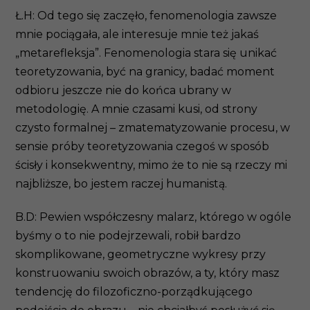
Ł.H: Od tego się zaczęło, fenomenologia zawsze
mnie pociągała, ale interesuje mnie też jakaś
„metarefleksja”. Fenomenologia stara się unikać
teoretyzowania, być na granicy, badać moment
odbioru jeszcze nie do końca ubrany w
metodologię. A mnie czasami kusi, od strony
czysto formalnej – zmatematyzowanie procesu, w
sensie próby teoretyzowania czegoś w sposób
ścisły i konsekwentny, mimo że to nie są rzeczy mi
najbliższe, bo jestem raczej humanistą.
B.D: Pewien współczesny malarz, którego w ogóle
byśmy o to nie podejrzewali, robił bardzo
skomplikowane, geometryczne wykresy przy
konstruowaniu swoich obrazów, a ty, który masz
tendencję do filozoficzno-porządkującego