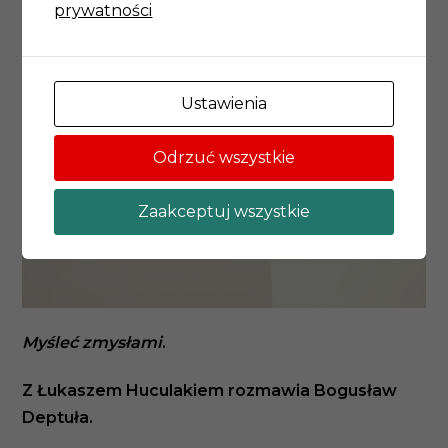
prywatności
Ustawienia
Odrzuć wszystkie
Zaakceptuj wszystkie
Myśleć zmysłami
.
Z Łukaszem Huculakiem rozmawia Bogusław
Deptuła.