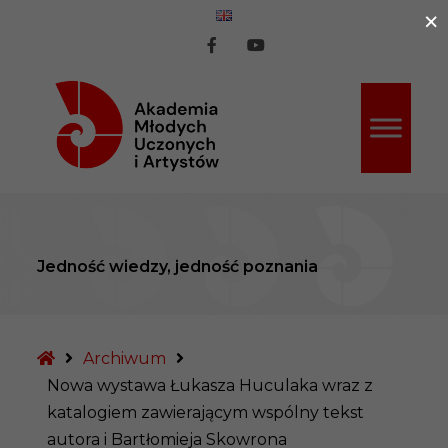
×
ź do treści
AMUiA
AMUiA
na
na
Facebook
Youtube
Jedność wiedzy, jedność poznania
Strona
Archiwum
główna
Nowa wystawa Łukasza Huculaka wraz z
katalogiem zawierającym wspólny tekst
autora i Bartłomieja Skowrona