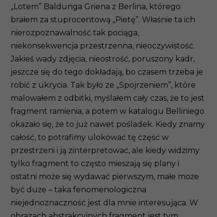
„Lotem” Baldunga Griena z Berlina, którego
brałem za stuprocentową „Pietę”. Właśnie ta ich
nierozpoznawalność tak pociąga,
niekonsekwencja przestrzenna, nieoczywistość.
Jakieś wady zdjęcia, nieostrość, poruszony kadr,
jeszcze się do tego dokładają, bo czasem trzeba je
robić z ukrycia. Tak było ze „Spojrzeniem”, które
malowałem z odbitki, myślałem cały czas, że to jest
fragment ramienia, a potem w katalogu Belliniego
okazało się, że to już nawet pośladek. Kiedy znamy
całość, to potrafimy ulokować tę część w
przestrzeni i ją zinterpretować, ale kiedy widzimy
tylko fragment to często mieszają się plany i
ostatni może się wydawać pierwszym, małe może
być duże – taka fenomenologiczna
niejednoznaczność jest dla mnie interesująca. W
obrazach abstrakcyjnych fragment jest tym