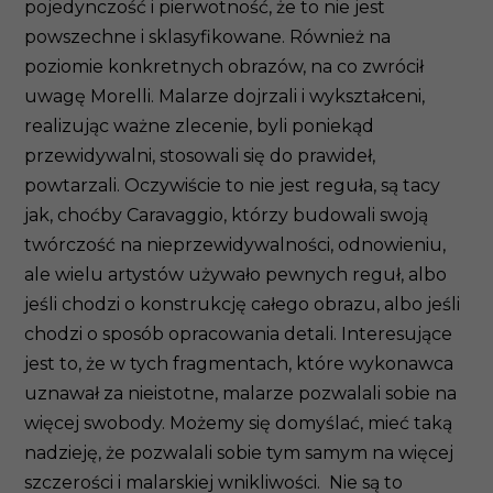
pojedynczość i pierwotność, że to nie jest
powszechne i sklasyfikowane. Również na
poziomie konkretnych obrazów, na co zwrócił
uwagę Morelli. Malarze dojrzali i wykształceni,
realizując ważne zlecenie, byli poniekąd
przewidywalni, stosowali się do prawideł,
powtarzali. Oczywiście to nie jest reguła, są tacy
jak, choćby Caravaggio, którzy budowali swoją
twórczość na nieprzewidywalności, odnowieniu,
ale wielu artystów używało pewnych reguł, albo
jeśli chodzi o konstrukcję całego obrazu, albo jeśli
chodzi o sposób opracowania detali. Interesujące
jest to, że w tych fragmentach, które wykonawca
uznawał za nieistotne, malarze pozwalali sobie na
więcej swobody. Możemy się domyślać, mieć taką
nadzieję, że pozwalali sobie tym samym na więcej
szczerości i malarskiej wnikliwości. Nie są to