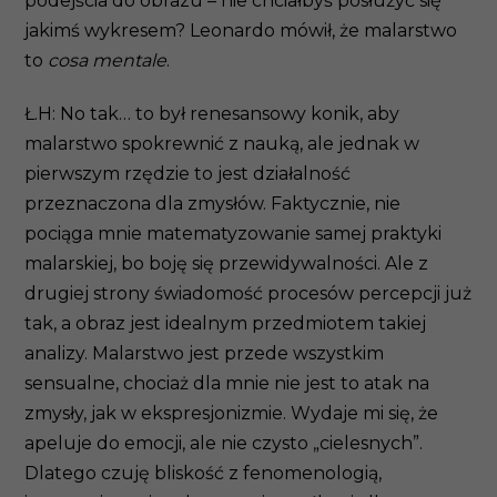
podejścia do obrazu – nie chciałbyś posłużyć się
jakimś wykresem? Leonardo mówił, że malarstwo
to
cosa mentale
.
Ł.H: No tak… to był renesansowy konik, aby
malarstwo spokrewnić z nauką, ale jednak w
pierwszym rzędzie to jest działalność
przeznaczona dla zmysłów. Faktycznie, nie
pociąga mnie matematyzowanie samej praktyki
malarskiej, bo boję się przewidywalności. Ale z
drugiej strony świadomość procesów percepcji już
tak, a obraz jest idealnym przedmiotem takiej
analizy. Malarstwo jest przede wszystkim
sensualne, chociaż dla mnie nie jest to atak na
zmysły, jak w ekspresjonizmie. Wydaje mi się, że
apeluje do emocji, ale nie czysto „cielesnych”.
Dlatego czuję bliskość z fenomenologią,