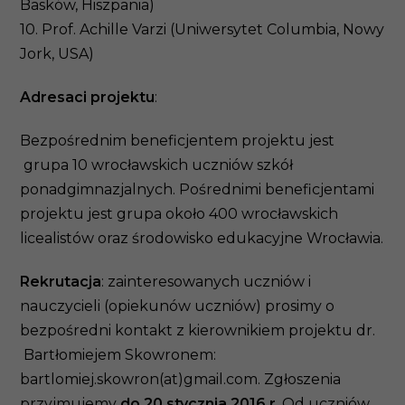
Basków, Hiszpania)
10. Prof. Achille Varzi (Uniwersytet Columbia, Nowy
Jork, USA)
Adresaci projektu
:
Bezpośrednim beneficjentem projektu jest
grupa 10 wrocławskich uczniów szkół
ponadgimnazjalnych. Pośrednimi beneficjentami
projektu jest grupa około 400 wrocławskich
licealistów oraz środowisko edukacyjne Wrocławia.
Rekrutacja
: zainteresowanych uczniów i
nauczycieli (opiekunów uczniów) prosimy o
bezpośredni kontakt z kierownikiem projektu dr.
Bartłomiejem Skowronem:
bartlomiej.skowron(at)gmail.com. Zgłoszenia
przyjmujemy
do 20 stycznia 2016 r
. Od uczniów