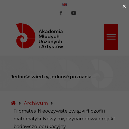
×
ź do treści
AMUiA
AMUiA
na
na
Facebook
Youtube
Jedność wiedzy, jedność poznania
Strona
Archiwum
główna
Filomates. Nieoczywiste związki filozofii i
matematyki. Nowy międzynarodowy projekt
badawczo-edukacyjny.