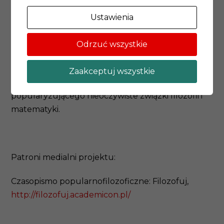
prowadzone przez członków Akademii.
Współautorstwo artykułu, które będzie jednym z
Ustawienia
efektów projektu, aktywnie wprowadzi uczniów w
pasjonujący świat badań i ukaże praktykę
Odrzuć wszystkie
filozoficzną i badawczą w pełnej jej zawartości.
Uczestnictwo w warsztatach teatralnych
Zaakceptuj wszystkie
przygotuje uczniów do realizacji filmu
popularyzującego nieoczywiste związki filozofii i
matematyki.
Patroni medialni projektu:
Czasopismo popularnofilozoficzne: Filozofuj,
http://filozofuj.academicon.pl/