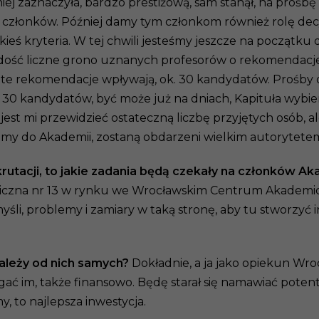
iej zaznaczyła, bardzo prestiżową, sam stanął, na prośbę c
członków. Później damy tym członkom również rolę decyd
akieś kryteria. W tej chwili jesteśmy jeszcze na początku
z dość liczne grono uznanych profesorów o rekomendacje
 te rekomendacje wpływają, ok. 30 kandydatów. Prośby 
h 30 kandydatów, być może już na dniach, Kapituła wybi
st mi przewidzieć ostateczną liczbę przyjętych osób, al
osimy do Akademii, zostaną obdarzeni wielkim autorytete
ekrutacji, to jakie zadania będą czekały na członków A
niczna nr 13 w rynku we Wrocławskim Centrum Akademick
myśli, problemy i zamiary w taką stronę, aby tu stworzyć
zależy od nich samych?
Dokładnie, a ja jako opiekun Wr
ać im, także finansowo. Będę starał się namawiać pote
, to najlepsza inwestycja.