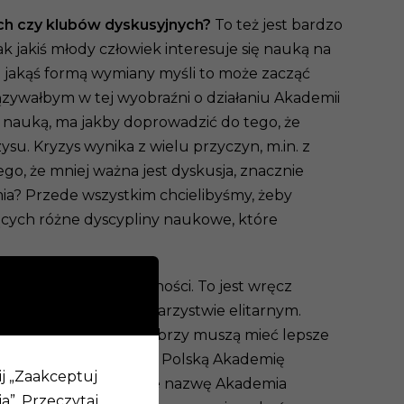
ch czy klubów dyskusyjnych?
To też jest bardzo
 jakiś młody człowiek interesuje się nauką na
ię jakąś formą wymiany myśli to może zacząć
zywałbym w tej wyobraźni o działaniu Akademii
nauką, ma jakby doprowadzić do tego, że
su. Kryzys wynika z wielu przyczyn, m.in. z
o, że mniej ważna jest dyskusja, znacznie
mia? Przede wszystkim chcielibyśmy, żeby
ających różne dyscypliny naukowe, które
owiem wymaga elitarności. To jest wręcz
mne zasady bycia w towarzystwie elitarnym.
zo dobrzy, i ci bardzo dobrzy muszą mieć lepsze
wicieli nauk w ogóle i Polską Akademię
ij „Zaakceptuj
nadać naszej inicjatywie nazwę Akademia
a”.
Przeczytaj