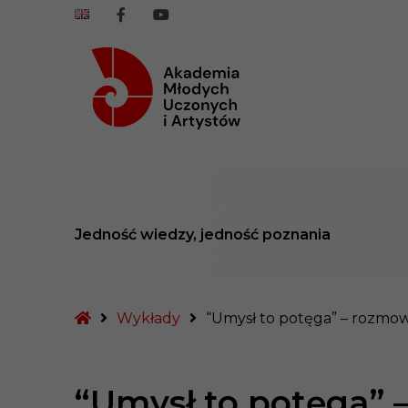
rzejdź do treści
AMUiA
AMUiA
na
na
Facebook
Youtube
Jedność wiedzy, jedność poznania
Strona
Wykłady
“Umysł to potęga” – rozmo
główna
“Umysł to potęga” 