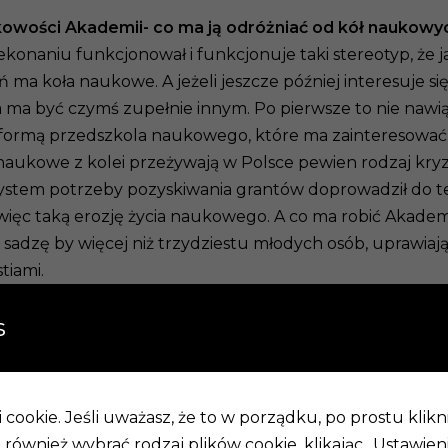
kowości Akademii- co ma ją odróżniać od kół naukowy
aniu funkcjonował i funkcjonuje taki stereotyp, że jak
 ma koła naukowe. A jeżeli jeszcze później interesuje s
ma być czymś zupełnie innym. Po pierwsze to nie nawią
 formą przedszkola naukowego, które ma zainteresować 
naukowe z kolei przeżywają w Polsce pewien rodzaj kryzy
ystem potrzeby pozyskiwania grantów doprowadził do teg
y więc taką erozję życia naukowego. A co ma robić Akade
ie sadzę by więcej niż trzydziestu młodych osób, uprawi
tiami.
oparte o masowe członkowstwo?
Bardzo elitarne, nauka b
s
poświęcić to musi przyjąć wszelkie dobre i mniej przyje
ł się, musimy zrozumieć to że wśród nas są dobrzy i bard
lsce mamy Polską Akademię Nauk, która zrzesza przedsta
cookie. Jeśli uważasz, że to w porządku, po prostu klikn
ów. My natomiast po licznych rozmowach postanowiliśmy 
również wybrać rodzaj plików cookie, klikając „Ustawieni