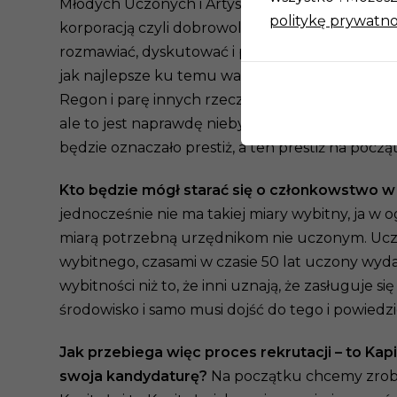
Młodych Uczonych i Artystów, jako że z angielsk
politykę prywatno
korporacją czyli dobrowolnym zrzeszeniem ludzi,
rozmawiać, dyskutować i proponować nowe rzeczy
jak najlepsze ku temu warunki. Od razu w tym 
Regon i parę innych rzeczy, broń Panie Boże! Ma 
ale to jest naprawdę niebywale przedsięwzięci
będzie oznaczało prestiż, a ten prestiż na pocz
Kto będzie mógł starać się o członkowstwo 
jednocześnie nie ma takiej miary wybitny, ja w o
miarą potrzebną urzędnikom nie uczonym. Uczon
wybitnego, czasami w czasie 50 lat uczony wyda 
wybitności niż to, że inni uznają, że zasługuje
środowisko i samo musi dojść do tego i powied
Jak przebiega więc proces rekrutacji – to Ka
swoja kandydaturę?
Na początku chcemy zrobić