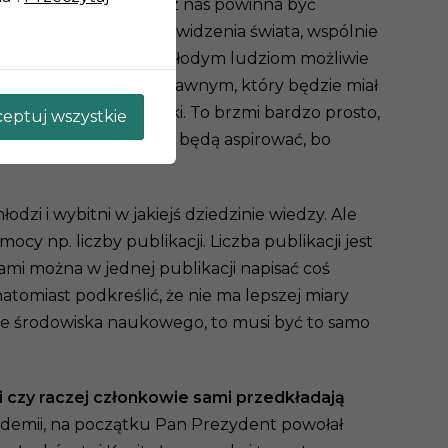
emii, ta stworzona przez nas powinna być
ą misję i swój sposób widzenia świata, wspólnie
t, ażeby stworzyć tym młodym ludziom możliwie
amiar być podmiotem prawnym, który będzie miał
olicach siedemdziesiątki. To brzmi bardzo prosto,
eptuj wszystkie
no, do którego ludzie będą aspirować, bo
zi i wybitni w jakiejś dziedzinie wiedzy. Ale
cy np. liczby publikacji. Liczba publikacji jest
mi można w jednej publikacji napisać coś
atomiast podkreślić, że nie ma lepszej miary
ni ze środowiska naukowego, to musi być to samo
i czy raczej członkowie sami przedkładają
ademii, na początku Pan Prezydent powołał