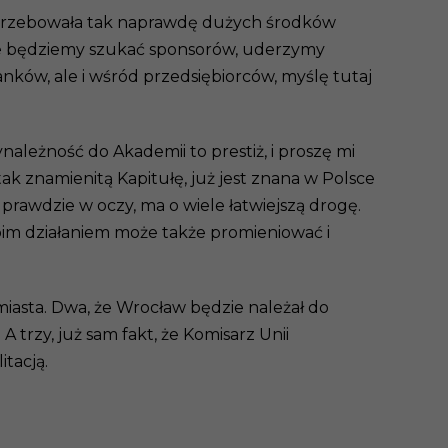
trzebowała tak naprawdę dużych środków
akże będziemy szukać sponsorów, uderzymy
ków, ale i wśród przedsiębiorców, myślę tutaj
ależność do Akademii to prestiż, i proszę mi
tak znamienitą Kapitułę, już jest znana w Polsce
prawdzie w oczy, ma o wiele łatwiejszą drogę.
oim działaniem może także promieniować i
miasta. Dwa, że Wrocław będzie należał do
trzy, już sam fakt, że Komisarz Unii
itacją.