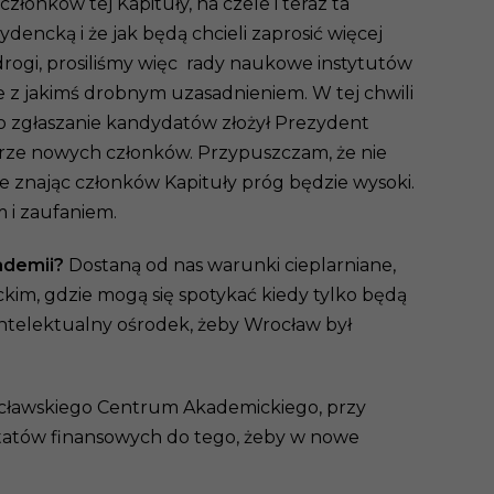
złonków tej Kapituły, na czele i teraz ta
encką i że jak będą chcieli zaprosić więcej
 drogi, prosiliśmy więc rady naukowe instytutów
 z jakimś drobnym uzasadnieniem. W tej chwili
o zgłaszanie kandydatów złożył Prezydent
erze nowych członków. Przypuszczam, że nie
e znając członków Kapituły próg będzie wysoki.
m i zaufaniem.
kademii?
Dostaną od nas warunki cieplarniane,
im, gdzie mogą się spotykać kiedy tylko będą
 intelektualny ośrodek, żeby Wrocław był
ocławskiego Centrum Akademickiego, przy
ntatów finansowych do tego, żeby w nowe