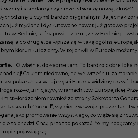
czy Amsterdamie, takie projekty realizowane są z powo
 wzory i standardy czy raczej stworzy nową jakość?
T
 wychodzimy z czymś bardzo oryginalnym. Ja jednak zori
ywach już myślano i dyskutowano nawet już gotowe proje
w Berlinie, który powiedział mi, że w Berlinie powstał
zansę, a po drugie, że wpisze się w taką ogólną europe
brym kierunku idziemy. W tej chwili w Europie możemy zl
orfie…
O właśnie, dokładnie tam. To bardzo dobre lokalne
odniej! Całkiem niedawno, bo we wrześniu, za staraniem k
miała pokazać jak w tej części Europy widzimy rozwój bada
e droga rozwoju inicjatyw, w ramach tzw. Europejskiej Pr
akim stwierdzeniem również ze strony Sekretarza Gener
an Research Council”, wymienił w swojej prezentacji t
zegana jako promowanie wszystkiego, co wiąże się z rozw
 nie o to chodzi. Chcę przez to pokazać, że my nadążamy, 
ropie pojawiają się.