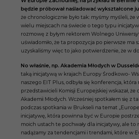
W Europie Zachodniej, na przykład w Berlinie 
będzie próbował naśladować wykształcone już
że chronologicznie było tak: myśmy myśleli, że
wielu miejscach na świecie o tego typu inicjat
rozmowę z byłym rektorem Wolnego Uniwersytetu 
uświadomiło, że ta propozycja po pierwsze ma s
uzyskaliśmy więc to jako potwierdzenie, że w do
No właśnie, np. Akademia Młodych w Dusseld
taką inicjatywą w krajach Europy Środkowo- Wsch
naszego EIT Plus, odbyła się konferencja, która 
przedstawicieli Komisji Europejskiej wskazał, ż
Akademii Młodych. Wcześniej spotkałem się z t
podczas spotkania w Brukseli na temat „Europe
inicjatywę, która powinna być w Europie postr
moich ustach te pochwały dla inicjatywy, ale to
nadążamy za tendencjami i trendami, które w Eu