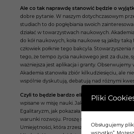
Ale co tak naprawdę stanowić będzie o wyjąt
dobre pytanie. W naszym dotychczasowym przekon
studiach to do pogłębiania swoich zainteresowań
działać w towarzystwach naukowych. Akademia 
do kół naukowych, koła naukowe są jakby taką
człowiek połknie tego bakcyla. Stowarzyszenia 
tego, że tempo życia naukowego jest za duże, s
ważniejsza jest aplikacja i granty. Obserwujem
Akademia stanowiła zbiór kilkudziesięciu, ale n
wspólnie dyskutują, debatują nad różnymi kwes
Czyli to będzie bardzo elitarne grono, nie 
Pliki Cookie
wpisane w misję nauki. Jak ktoś chce się nauce 
Egalitaryzm, jak pokazała historia, nie sprawdzi
warunki rozwoju. Proszę sobie wyobrazić, w Po
Obsługujemy pliki 
Umiejętności, która zrzesza uczonych i artyst
wszystko”. Możesz 