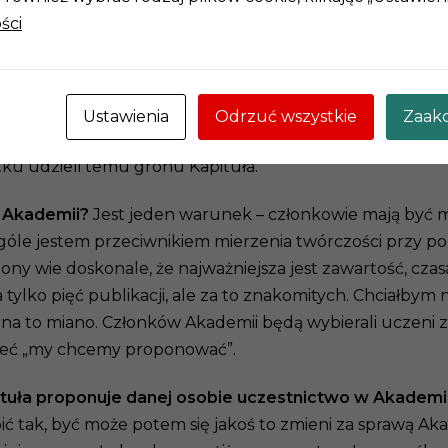
a ta nazwa bardzo ładnie brzmi. I jak w idei każdej akad
ści
 którzy chcą, ze względu na swoje zainteresowania, swoj
. Z kolei rolą inicjatorów, miasta w szczególności, jes
miejscu zaznaczę, że Akademia nie jest czymś, co ma z
to być korporacja, tyle że młodych ludzi, nie ludzi w ok
Ustawienia
Odrzuć wszystkie
Zaakc
e w polskim środowisku akademickim. To ma być takie gro
ątku udzieli temu gronu Kapituła.
w Akademii?
Jest jeden warunek – członkowie mają być młod
góle jestem przeciwnikiem mierzenia twórczości przy pomo
y wie doskonale, że najważniejsza jest zawartość, czasa
tylko pięć publikacji, ale za to znakomitych. Chciałbym n
 się na to miano. Członków Akademii będą wybierali ucze
zieć „my chcemy proponować”.
pituła proponuje danej osobie uczestnictwo w Akademi
 tak, być może potem się jakoś to zmieni za sprawą Ak