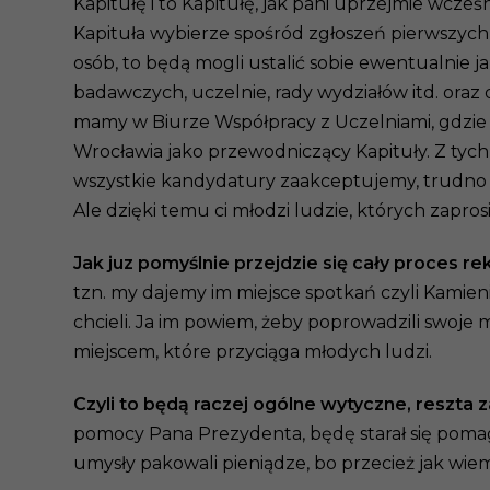
Kapitułę i to Kapitułę, jak pani uprzejmie wcześn
Kapituła wybierze spośród zgłoszeń pierwszych 
osób, to będą mogli ustalić sobie ewentualnie j
badawczych, uczelnie, rady wydziałów itd. ora
mamy w Biurze Współpracy z Uczelniami, gdzie
Wrocławia jako przewodniczący Kapituły. Z tyc
wszystkie kandydatury zaakceptujemy, trudno je
Ale dzięki temu ci młodzi ludzie, których zapr
Jak juz pomyślnie przejdzie się cały proces r
tzn. my dajemy im miejsce spotkań czyli Kamie
chcieli. Ja im powiem, żeby poprowadzili swoje 
miejscem, które przyciąga młodych ludzi.
Czyli to będą raczej ogólne wytyczne, reszta 
pomocy Pana Prezydenta, będę starał się pomag
umysły pakowali pieniądze, bo przecież jak wiemy