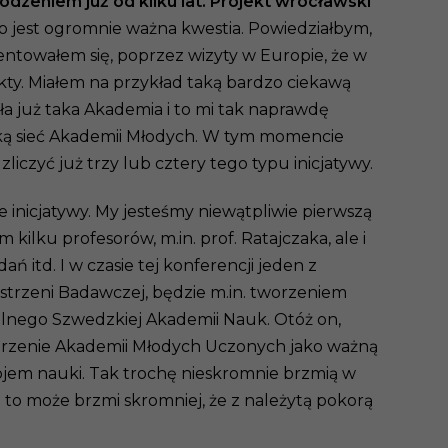
dzeniem już od kilku lat. Projekt wrocławski
o jest ogromnie ważna kwestia. Powiedziałbym,
entowałem się, poprzez wizyty w Europie, że w
kty. Miałem na przykład taką bardzo ciekawą
a już taka Akademia i to mi tak naprawdę
jską sieć Akademii Młodych. W tym momencie
iczyć już trzy lub cztery tego typu inicjatywy.
 inicjatywy. My jesteśmy niewątpliwie pierwszą
ilku profesorów, m.in. prof. Ratajczaka, ale i
ń itd. I w czasie tej konferencji jeden z
zestrzeni Badawczej, będzie m.in. tworzeniem
alnego Szwedzkiej Akademii Nauk. Otóż on,
worzenie Akademii Młodych Uczonych jako ważną
ojem nauki. Tak trochę nieskromnie brzmią w
i to może brzmi skromniej, że z należytą pokorą