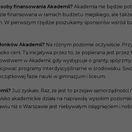
posoby finansowania Akademii?
Akademia nie będzie po
 będzie finansowana w ramach budżetu miejskiego, ale t
ch. W pierwszym rzędzie poszukamy sponsorów wśród ban
 członków Akademii?
Na różnym poziomie oczywiście. Przyn
o ceni. Ta inicjatywa przez to, że popierana jest przez 
nkowstwem w Akademii, gdy występuje o granty, spójrzmy 
icjować programy interdyscyplinarne w środowisku. Sw
oczątkowej fazie nauki w gimnazjum i liceum.
emii?
Już zyskało. Raz, że jest to przejaw samorządności 
sko akademickie działa na naprawdę wysokim poziomie. A 
awiu niż o Warszawie jest niebywałym osiągnięciem i nobil