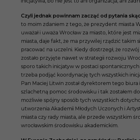
inicjatywa, bo nie jest to ani organizacja, ani
Czyli jednak powinnam zacząć od pytania ską
to moim zdaniem z tego, że prezydent miasta Wro
uważał i uważa Wrocław za miasto, które jest mi
miasta, daje fakt, że ma przywilej rządzić taki
pracować na uczelni. Kiedy dostrzegł, że rozw
zostało przyjęte nawet w strategii rozwoju Wro
sporo takich inicjatyw w postaci spontaniczny
trzeba podjąć koordynację tych wszystkich inic
Pan Maciej Litwin został dyrektorem tego biura 
szlachetną pomoc środowisku i tak zostałem d
możliwie spójny sposób tych wszystkich dotych
utworzenia Akademii Młodych Uczonych i Artyst
miasta czy rady miasta, ale przede wszystkim 
wrocławskim środowisku akademickim.