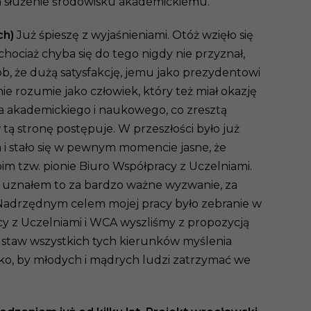
ach służenie środowisku akademickiemu.
ch)
Już śpieszę z wyjaśnieniami. Otóż wzięło się
hociaż chyba się do tego nigdy nie przyznał,
ób, że dużą satysfakcję, jemu jako prezydentowi
ie rozumie jako człowiek, który też miał okazję
ka akademickiego i naukowego, co zresztą
tą stronę postępuje. W przeszłości było już
i stało się w pewnym momencie jasne, że
im tzw. pionie Biuro Współpracy z Uczelniami.
ką, uznałem to za bardzo ważne wyzwanie, za
 Nadrzędnym celem mojej pracy było zebranie w
cy z Uczelniami i WCA wyszliśmy z propozycją
dstaw wszystkich tych kierunków myślenia
tko, by młodych i mądrych ludzi zatrzymać we