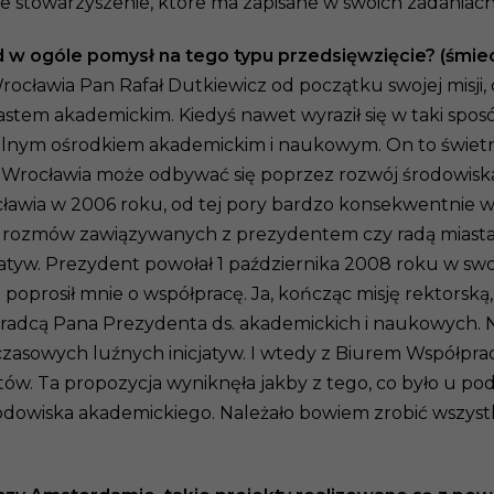
 żadne stowarzyszenie, które ma zapisane w swoich zadani
d w ogóle pomysł na tego typu przedsięwzięcie? (śmie
cławia Pan Rafał Dutkiewicz od początku swojej misji, c
astem akademickim. Kiedyś nawet wyraził się w taki spos
m silnym ośrodkiem akademickim i naukowym. On to świetn
ój Wrocławia może odbywać się poprzez rozwój środowis
cławia w 2006 roku, od tej pory bardzo konsekwentnie w 
ch rozmów zawiązywanych z prezydentem czy radą miasta 
jatyw. Prezydent powołał 1 października 2008 roku w swo
i poprosił mnie o współpracę. Ja, kończąc misję rektors
oradcą Pana Prezydenta ds. akademickich i naukowych.
czasowych luźnych inicjatyw. I wtedy z Biurem Współpra
ów. Ta propozycja wyniknęła jakby z tego, co było u po
środowiska akademickiego. Należało bowiem zrobić wszys