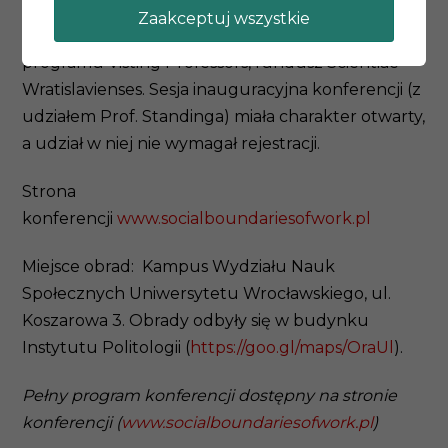
otwierający konferencję współfinansowane są ze
Zaakceptuj wszystkie
środków Miasta Wrocławia w ramach
programu Visting Professors, fundusz Scientiae
Wratislavienses. Sesja inauguracyjna konferencji (z
udziałem Prof. Standinga) miała charakter otwarty,
a udział w niej nie wymagał rejestracji.
Strona
konferencji
www.socialboundariesofwork.pl
Miejsce obrad: Kampus Wydziału Nauk
Społecznych Uniwersytetu Wrocławskiego, ul.
Koszarowa 3. Obrady odbyły się w budynku
Instytutu Politologii (
https://goo.gl/maps/OraUl
).
Pełny program konferencji dostępny na stronie
konferencji (
www.socialboundariesofwork.pl
)