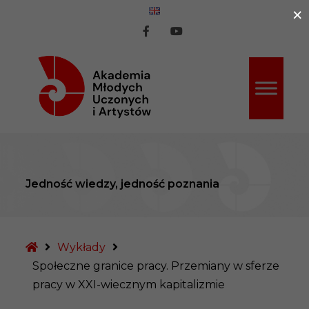
×
ź do treści
AMUiA
AMUiA
na
na
Facebook
Youtube
Jedność wiedzy, jedność poznania
Strona
Wykłady
główna
Społeczne granice pracy. Przemiany w sferze
pracy w XXI-wiecznym kapitalizmie