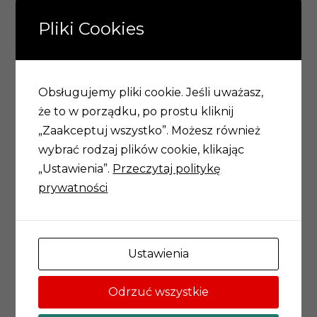
kategoriom pracowników. Z jednej strony, zmiany
w prawie pracy oraz uelastyczniający się rynek
Pliki Cookies
pracy wymagają od obserwatorów i analityków
społecznych systematyzacji i wyjaśniania nowych
zjawisk oraz prognozowania ich ewentualnych
Obsługujemy pliki cookie. Jeśli uważasz,
skutków. Z drugiej strony, dla zrozumienia
że to w porządku, po prostu kliknij
przemian w sferze pracy i przebudowy polityki
„Zaakceptuj wszystko”. Możesz również
społecznej, konieczne wydaje się wyjście poza
wybrać rodzaj plików cookie, klikając
redukcjonistyczne identyfikowanie pracy z
„Ustawienia”.
Przeczytaj politykę
zatrudnieniem i rynkiem pracy.
prywatności
Gościem specjalnym konferencji był
Prof. Guy
Standing
, autor wielu prac na temat przemian
pracy i zatrudnienia w XXI wieku, w tym m.in. “The
Ustawienia
Precariat. The new dangerous class” (Bloomsbury
Academic 2011). Wizyta Profesora Standinga na
Odrzuć wszystkie
Uniwersytecie Wrocławskim oraz jego wykład