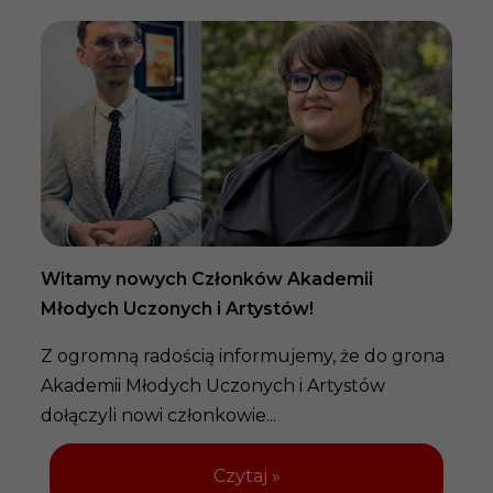
Za 
NO
Po 
job
spo
pr
Witamy nowych Członków Akademii
Młodych Uczonych i Artystów!
Z ogromną radością informujemy, że do grona
Akademii Młodych Uczonych i Artystów
dołączyli nowi członkowie...
Czytaj »