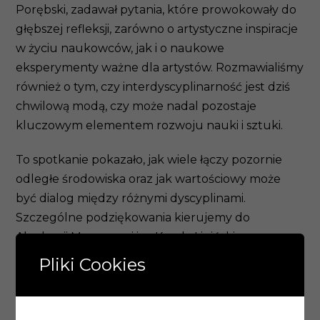
Porębski, zadawał pytania, które prowokowały do
głębszej refleksji, zarówno o artystyczne inspiracje
w życiu naukowców, jak i o naukowe
eksperymenty ważne dla artystów. Rozmawialiśmy
również o tym, czy interdyscyplinarność jest dziś
chwilową modą, czy może nadal pozostaje
kluczowym elementem rozwoju nauki i sztuki.
To spotkanie pokazało, jak wiele łączy pozornie
odległe środowiska oraz jak wartościowy może
być dialog między różnymi dyscyplinami.
Szczególne podziękowania kierujemy do
Akademii Muzycznej im. Karola Lipińskiego we
Wrocławiu za stworzenie niezwykle otwartego,
Pliki Cookies
przyjaznego i inspirującego środowiska do
rozmowy, wymiany myśli i budowania współpracy
ponad granicami dyscyplin.