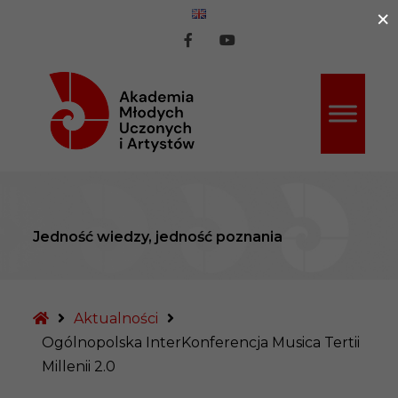
×
ź do treści
AMUiA
AMUiA
na
na
Facebook
Youtube
Jedność wiedzy, jedność poznania
Strona
Aktualności
główna
Ogólnopolska InterKonferencja Musica Tertii
Millenii 2.0