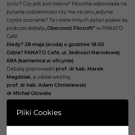
życiu? Czy jest potrzebna? Filozofia odpowiada na
pytania codzienności czy ma na celu jedynie
czyste poznanie? Te i wiele innych pytań pojawi się
podczas debaty
„Obecność Filozofii”
w PANATO
Café.
Kiedy? 28 maja (środa) o godzinie 18.00
Gdzie? PANATO Café, ul. Jedności Narodowej
68A (kamienica w oficynie)
Debatę poprowadzi
prof.
dr hab. Marek
Magdziak
, a udział wezmą:
prof. dr hab. Adam Chmielewski
dr Michał Głowala
dr hab. Roman Konik
dr hab. Damian Leszczyński
Pliki Cookies
dr Bartłomiej Skowron
dr hab. Krzysztof Szlachcic
Prelegenci są autorami prac zamieszczonych w