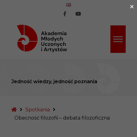
×
ź do treści
AMUiA
AMUiA
na
na
Facebook
Youtube
Jedność wiedzy, jedność poznania
Strona
Spotkania
główna
Obecność filozofii – debata filozoficzna