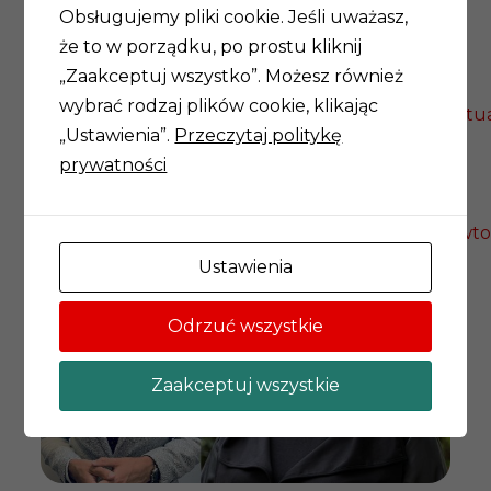
Obsługujemy pliki cookie. Jeśli uważasz,
numerze specjalnym czasopisma Studia
że to w porządku, po prostu kliknij
Philosophica Wratislaviensia pt.
Obecność filozofii
–
„Zaakceptuj wszystko”. Możesz również
t
om jest dostępny on-line na
wybrać rodzaj plików cookie, klikając
stronie
http://studiaphilosophica.pl/index.php/pl/aktu
„Ustawienia”.
Przeczytaj politykę
numer
.
prywatności
Zespół Filozoficznych Wtorków
Więcej o idei filozoficznych
wtorków:
https://sites.google.com/site/filozoficznewto
Ustawienia
Za 
NO
Odrzuć wszystkie
Po 
Zaakceptuj wszystkie
job
spo
pr